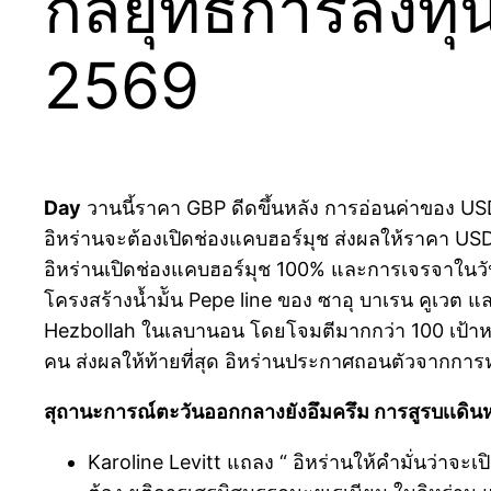
กลยุทธ์การลงทุ
2569
Day
วานนี้ราคา GBP ดีดขึ้นหลัง การอ่อนค่าของ USD(D
อิหร่านจะต้องเปิดช่องแคบฮอร์มุช ส่งผลให้ราคา USD(
อิหร่านเปิดช่องแคบฮอร์มุช 100% และการเจรจาในวันศ
โครงสร้างน้ำม้ัน Pepe line ของ ซาอุ บาเรน คูเวต แล
Hezbollah ในเลบานอน โดยโจมตีมากกว่า 100 เป้าหมา
คน ส่งผลให้ท้ายที่สุด อิหร่านประกาศถอนตัวจากการ
สุถานะการณ์ตะวันออกกลางยังอึมครึม การสูรบเเดินหน้า
Karoline Levitt แถลง “ อิหร่านให้คำมั่นว่าจ