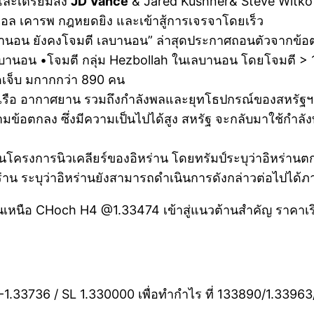
 และเตรียมส่ง
JD Vance
& Jared Kushner& Steve Witkoff 
เอล เคารพ กฎหยดยิง และเข้าสู้การเจรจาโดยเร็ว
นอน ยังคงโจมตี เลบานอน” ล่าสุดประกาศถอนตัวจากข้อตก
ีเลบานอน •โจมตี กลุ่ม Hezbollah ในเลบานอน โดยโจมตี > 1
ดเจ็บ มกากกว่า 890 คน
 กองเรือ อากาศยาน รวมถึงกำลังพลและยุทโธปกรณ์ของสหรัฐฯ จะ
ข้อตกลง ซึ่งมีความเป็นไปได้สูง สหรัฐ จะกลับมาใช้กำลัง
็นโครงการนิวเคลียร์ของอิหร่าน โดยทรัมป์ระบุว่าอิหร่านต
าน ระบุว่าอิหร่านยังสามารถดำเนินการดังกล่าวต่อไปได้ภ
ืนเหนือ CHoch H4 @1.33474 เข้าสู่แนวต้านสำคัญ ราคาเร
1.33736 / SL 1.330000 เพื่อทำกำไร ที่ 133890/1.3396