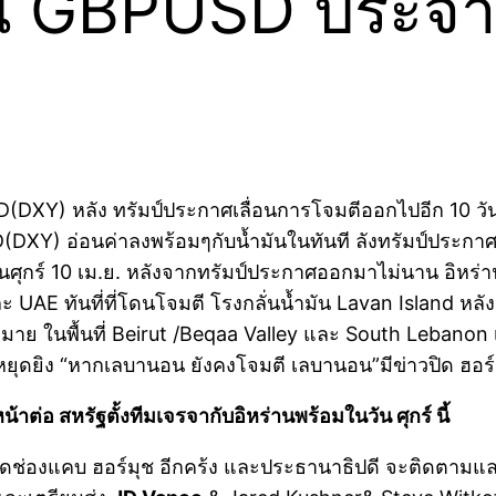
น GBPUSD ประจำวั
XY) หลัง ทรัมป์ประกาศเลื่อนการโจมตีออกไปอีก 10 วัน เพื่
DXY) อ่อนค่าลงพร้อมๆกับน้ำมันในทันที ลังทรัมป์ประกาศเ
ุกร์ 10 เม.ย. หลังจากทรัมป์ประกาศออกมาไม่นาน อิหร่านป
ะ UAE ทันที่ที่โดนโจมตี โรงกลั่นน้ำมัน Lavan Island หลั
ย ในพื้นที่ Beirut /Beqaa Valley และ South Lebanon 
หยุดยิง “หากเลบานอน ยังคงโจมตี เลบานอน”มีข่าวปิด ฮอร
ต่อ สหรัฐตั้งทีมเจรจากับอิหร่านพร้อมในวัน ศุกร์ นี้
ะเปิดช่องแคบ ฮอร์มุช อีกคร้ง และประธานาธิปดี จะติดตามแ