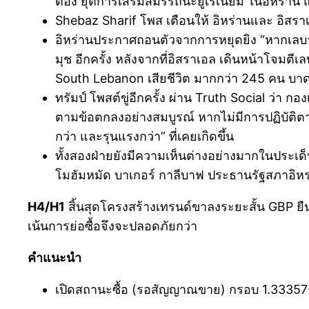
ต้อง ยุติการเสรมิสมรรถนะยูเรเนียม ในอิหร่าน
Shebaz Sharif โพส เตือนให้ อิหร่านและ อิสรา
อิหร่านประกาศถอนตัวจากการหยุดยิง “หากเลบา
มุช อีกครั้ง หลังจากที่อิสราเอล เดินหน้าโจมต
South Lebanon เสียชีวิต มากกว่า 245 คน บา
ทรัมป์ โพสต์ขู่อีกครั้ง ผ่าน Truth Social ว่า
ตามข้อตกลงอย่างสมบูรณ์ หากไม่มีการปฏิบัติตาม
กว่า และรุนแรงกว่า” ที่เคยเกิดขึ้น
ทั้งสองฝ่ายยังมีความเห็นต่างอย่างมากในประเด
โมฮัมหมัด บาเกอร์ กาลีบาฟ ประธานรัฐสภาอิหร่
H4/H1
สิ้นสุดโครงสร้างเทรนด์ขาลงระยะสั้น GBP ย
เน้นการย่อซื้อจึงจะปลอดภัยกว่า
คำแนะนำ
เปิดสถานะซื้อ (รอสัญญาณขาย) กรอบ 1.33357-