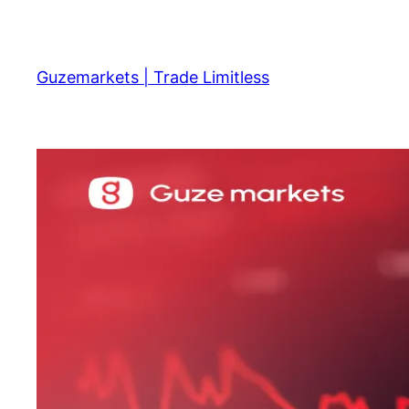
Skip
to
content
Guzemarkets | Trade Limitless