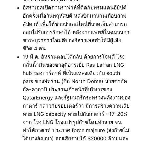
อิสราเอลเปิดด่านราฟาห์ที่ติดกับพรมแดนอียิปต์
อีกครั้งเมื่อวันพฤหัสบดี หลังปิดมานานเกือบสาม
สัปดาห์ เพื่อให้ชาวปาเลสไตน์ที่บาดเจ็บสามารถ
ออกไปรับการรักษาได้ หลังจากแพทย์ในฉนวนกา
ซาระบุว่าการโจมตีของอิสราเอลทำให้มีผู้เสีย
ชีวิต 4 คน
19 มี.ค. อิหร่านตอบโต้กลับ ด้วยการโจมตี โรง
กลั่นน้ำมันของซาอุดิอารเบีย Ras Laffan LNG
hub ของการ์ตาห์ ที่เป็นแหล่งเดียวกับ south
pars ของอิหร่าน (ชื่อ North Dome) นายซาอัด
อัล-คาอาบี ประธานเจ้าหน้าที่บริหารของ
QatarEnergy และรัฐมนตรีกระทรวงพลังงานของ
กาตาร์ กล่าวกับรอยเตอร์ว่า มีการสร้างความเสีย
หาย LNG capacity หายไปกับกาตาร์ ~17–20%
จาก โรง LNG โรงแปรรูปก๊าซโดนทำลาย จน
ทำให้กาตาห์ ประกาศ force majeure (ส่งก๊าซไม่
ได้บางสัญญา) สูญเสียรายได้ $20000 ล้าน และ