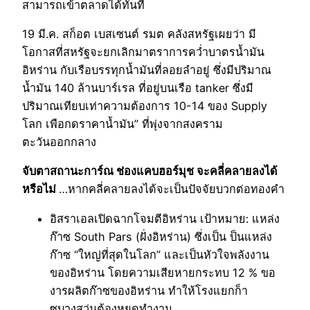
สามารถเข้าตลาดได้ทันที
19 มี.ค. สก็อต เบสเซนต์ รมต คลังสหรัฐเผยว่า มี
โอกาสที่สหรัฐจะยกเลิกมาตราการคว่ำบาตรน้ำมัน
อิหร่าน กับเรือบรรทุกน้ำมันที่ลอยลำอยู่ ซึ่งมีปริมาณ
น้ำมัน 140 ล้านบาร์เรล ที่อยู่บนเรือ tanker ซึ่งมี
ปริมาณเทียบเท่าความต้องการ 10-14 ของ Supply
โลก เพือกดราคาน้ำมัน” ที่พุ่งจากสงคราม
ตะวันออกกลาง
จับตาสถานะการ์ณ ช่องแคบฮอร์มุช จะคลี่คลายลงได้
หรือไม่
…หากคลี่คลายลงได้จะเป็นปัจจัยบวกต่อทองคำ
อิสราเอลเปิดฉากโจมตีอิหร่าน เป้าหมาย: แหล่ง
ก๊าซ South Pars (ฝั่งอิหร่าน) ซึ่งเป็น ป็นแหล่ง
ก๊าซ “ใหญ่ที่สุดในโลก” และเป็นหัวใจพลังงาน
ของอิหร่าน โดยความเสียหายกระทบ 12 % ขอ
งารผลิตก๊าซของอิหร่าน ทำให้โรงแยกก็า
ซบางสว่นต้องหยุดทำงาน