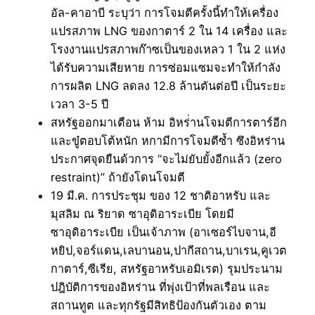
อัล-คาอาบี ระบุว่า การโจมตีครั้งนี้ทำให้เครื่อง
แปรสภาพ LNG ของกาตาร์ 2 ใน 14 เครื่อง และ
โรงงานแปรสภาพก๊าซเป็นของเหลว 1 ใน 2 แห่ง
ได้รับความเสียหาย การซ่อมแซมจะทำให้กำลัง
การผลิต LNG ลดลง 12.8 ล้านตันต่อปี เป็นระยะ
เวลา 3-5 ปี
สหรัฐออกมาเตือน ห้าม อิหร่่านโจมตีการตาร์อีก
และขู๋ตอบโต้หนัก หกามีการโจมตีซ้ำ ซึงอิหร่าน
ประกาศจุดยืนด้วการ “จะไม่ยับยั้งอีกแล้ว (zero
restraint)” ถ้ายังโดนโจมตี
19 มี.ค. การประชุม ของ 12 ชาติอาหรับ และ
มุสลิม ณ ริยาด ซาอุดิอาระเบีย โดยมี
ซาอุดิอาระเบีย เป็นเจ้าภาพ (อาเซอร์ไบจาน,อี
หยิป,จอร์แดน,เลบานอน,ปากีสถาน,บาเรน,คูเวต
กาตาร์,ซีเรีย, สหรัฐอาหรับเอมิเรต) รุมประนาม
ปฎิบัติการของอิหร่าน ที่พุ่งเป้าที่พลเรือน และ
สถานทูต และทุกรัฐมีสิทธิป้องกันตัวเอง ตาม