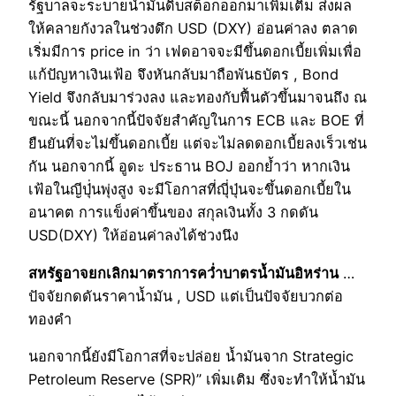
รัฐบาลจะระบายน้ำมันดิบสต็อกออกมาเพิ่มเติม ส่งผล
ให้คลายกังวลในช่วงดึก USD (DXY) อ่อนค่าลง ตลาด
เริ่มมีการ price in ว่า เฟดอาจจะมีขึ้นดอกเบี้ยเพิ่มเพื่อ
แก้ปัญหาเงินเฟ้อ จึงหันกลับมาถือพันธบัตร , Bond
Yield จึงกลับมาร่วงลง และทองกับฟื้นตัวขึ้นมาจนถึง ณ
ขณะนี้ นอกจากนี้ปัจจัยสำคัญในการ ECB และ BOE ที่
ยืนยันที่จะไม่ขึ้นดอกเบี้ย แต่จะไม่ลดดอกเบี้ยลงเร็วเช่น
กัน นอกจากนี้ อูดะ ประธาน BOJ ออกย้ำว่า หากเงิน
เฟ้อในญีปุ่่นพุ่งสูง จะมีโอกาสที่ญุี่ปุ่นจะขึ้นดอกเบี้ยใน
อนาคต การแข็งค่าขึ้นของ สกุลเงินทั้ง 3 กดดัน
USD(DXY) ให้อ่อนค่าลงได้ช่วงนึง
สหรัฐอาจยกเลิกมาตราการคว่ำบาตรน้ำมันอิหร่าน
…
ปัจจัยกดดันราคาน้ำมัน , USD แต่เป็นปัจจัยบวกต่อ
ทองคำ
นอกจากนี้ยังมีโอกาสที่จะปล่อย น้ำมันจาก Strategic
Petroleum Reserve (SPR)” เพิ่มเติม ซึ่งจะทำให้น้ำมัน