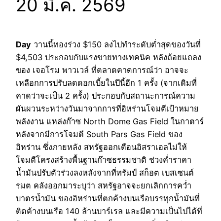
20 มี.ค. 2569
Day
วานนี้ทองร่วง $150 ลงไปทำระดับต่ำสุดของวันที่
$4,503 ประกอบกับแรงขายทางเทคนิค หลังถ้อยแถลง
ของ เจอโรม พาวเวล์ ที่ตลาดคาดการณ์ว่า อาจจะ
เหลือกการปรับลดดอกเบี้ยในปีนี้อีก 1 ครั้ง (จากเดิมที่
คาดว่าจะเป็น 2 คร้้ง) ประกอบกับสถานะการณ์ความ
ผันผวนระหว่างวันมาจากการที่อิหร่านโจมตีเป้าหมาย
พลังงาน แหล่งก๊าซ North Dome Gas Field ในกาตาร์
หลังจากมีการโจมตี South Pars Gas Field ของ
อิหร่าน ซึ่งภายหลัง สหรัฐออกเตือนอิสราเอลไม่ให้
โจมตีโครงสร้างพื้นฐานก๊าซธรรมชาติ ช่วงค่ำราคา
น้ำมันปรับตัวร่วงลงหลังจากที่ทรัมป์ สก็อต เบสเซนต์
รมต คลังออกมาระบุว่า สหรัฐอาจจะยกเลิกการคว่ำ
บาตรน้ำมัน ของอิหร่านที่ตกค้างบนเรือบรรทุกน้ำมันที่
ติดค้างบนเรือ 140 ล้านบาร์เรล และมีความเป็นไปได้ที่