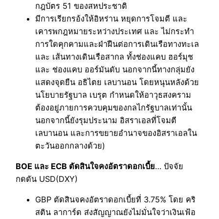
กฎบัตร 51 ของสหประชาติ
มีการเรียกรอ้งให้อิหร่าน หยุดการโจมตี และ
เคารพกฎหมายระหว่างประเทศ และ ไม่กระทำ
การใดคุกคามและฝ่าฝืนต่อการเดินเรือทางทะเล
และ เส้นทางเดินเรือสากล ทั้งช่องแคบ ฮอร์มุช
และ ช่องแคบ ออร์มันดับ นอกจากนี้ทางกลุ่มยัง
แสดงจุดยืน อธิไตย เลบานอน โดยหนุนหลังด้วย
นโยบายรัฐบาล เบรุต กำหนดให้อาวุธสงคราม
ต้องอยู่ภายการควบคุมของกลไกรัฐบาลเท่านั้น
นอกจากนี้ยังรุมประนาม อิสราเอลที่โจมตี
เลบานอน และการขยายอำนาจของอิสราเอลใน
ตะวันออกกลางด้วย)
BOE และ ECB ตัดสินใจคงอัตราดอกเบี้ย
… ปัจจัย
กดดัน USD(DXY)
GBP ตัดสินจคงอัตราดอกเบี้ยที่ 3.75% โดย คริ
สติน ลาการ์ด ส่งสัญญาณยังไม่มั่นใจว่าเงินเฟ้อ