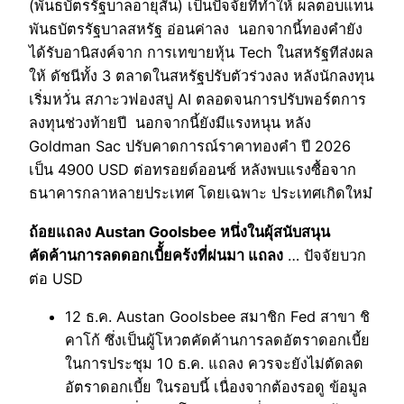
(พันธบัตรรัฐบาลอายุสั้น) เป็นปัจจัยที่ทำให้ ผลตอบแทน
พันธบัตรรัฐบาลสหรัฐ อ่อนค่าลง นอกจากนี้ทองคำยัง
ได้รับอานิสงค์จาก การเทขายหุ้น Tech ในสหรัฐทีส่งผล
ให้ ดัชนีทั้ง 3 ตลาดในสหรัฐปรับตัวร่วงลง หลังนักลงทุน
เริ่มหวั่น สภาะวฟองสบู่ AI ตลอดจนการปรับพอร์ตการ
ลงทุนช่วงท้ายปี นอกจากนี้ยังมีแรงหนุน หลัง
Goldman Sac ปรับคาดการณ์ราคาทองคำ ปี 2026
เป็น 4900 USD ต่อทรอยด์ออนซ์ หลังพบแรงซื้อจาก
ธนาคารกลาหลายประเทศ โดยเฉพาะ ประเทศเกิดใหม๋
ถ้อยแถลง Austan Goolsbee หนึ่งในผุ้สนับสนุน
คัดค้านการลดดอกเบีั้ยคร้งที่ผ่นมา แถลง
… ปัจจัยบวก
ต่อ USD
12 ธ.ค. Austan Goolsbee สมาชิก Fed สาขา ชิ
คาโก้ ซึ่งเป็นผู้โหวตคัดค้านการลดอัตราดอกเบี้ย
ในการประชุม 10 ธ.ค. แถลง ควรจะยังไม่ตัดลด
อัตราดอกเบี้ย ในรอบนี้ เนื่องจากต้องรอดู ข้อมูล