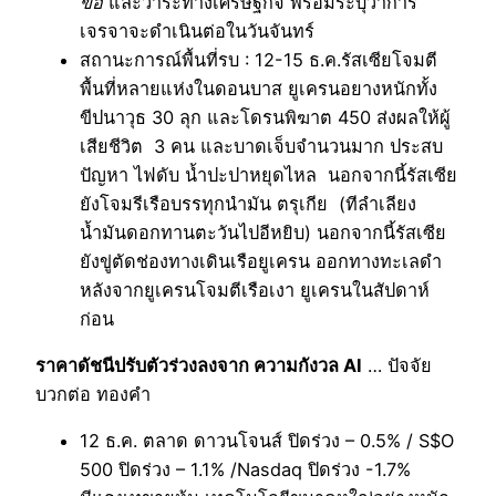
ข้อ
และวาระทางเศรษฐกิจ พร้อมระบุว่าการ
เจรจาจะดำเนินต่อในวันจันทร์
สถานะการณ์พื้นที่รบ : 12-15 ธ.ค.รัสเซียโจมตี
พื้นที่หลายแห่งในดอนบาส ยูเครนอยางหนักทั้ง
ขีปนาวุธ 30 ลุก และโดรนพิฆาต 450 ส่งผลให้ผู้
เสียชีวิต 3 คน และบาดเจ็บจำนวนมาก ประสบ
ปัญหา ไฟดับ น้ำปะปาหยุดไหล นอกจากนี้รัสเซีย
ยังโจมรีเรือบรรทุกนำมัน ตรุเกีย (ทีลำเลียง
น้ำมันดอกทานตะวันไปอีหยิบ) นอกจากนี้รัสเซีย
ยังขู่ตัดช่องทางเดินเรือยูเครน ออกทางทะเลดำ
หลังจากยูเครนโจมตีเรือเงา ยูเครนในสัปดาห์
ก่อน
ราคาดัชนีปรับตัวร่วงลงจาก ความกังวล AI
… ปัจจัย
บวกต่อ ทองคำ
12 ธ.ค. ตลาด ดาวนโจนส์ ปิดร่วง – 0.5% / S$O
500 ปิดร่วง – 1.1% /Nasdaq ปิดร่วง -1.7%