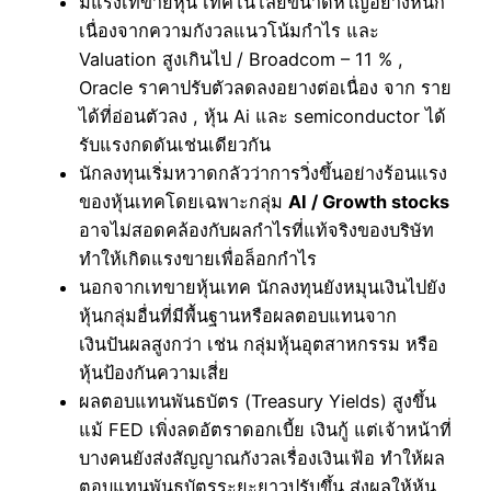
มีแรงเทขายหุ้น เทคโนโลยีขนาดหใญ่อย่างหนัก
เนื่องจากความกังวลแนวโน้มกำไร และ
Valuation สูงเกินไป / Broadcom – 11 % ,
Oracle ราคาปรับตัวลดลงอยางต่อเนื่อง จาก ราย
ได้ที่อ่อนตัวลง , หุ้น Ai และ semiconductor ได้
รับแรงกดดันเช่นเดียวกัน
นักลงทุนเริ่มหวาดกลัวว่าการวิ่งขึ้นอย่างร้อนแรง
ของหุ้นเทคโดยเฉพาะกลุ่ม
AI / Growth stocks
อาจไม่สอดคล้องกับผลกำไรที่แท้จริงของบริษัท
ทำให้เกิดแรงขายเพื่อล็อกกำไร
นอกจากเทขายหุ้นเทค นักลงทุนยังหมุนเงินไปยัง
หุ้นกลุ่มอื่นที่มีพื้นฐานหรือผลตอบแทนจาก
เงินปันผลสูงกว่า เช่น กลุ่มหุ้นอุตสาหกรรม หรือ
หุ้นป้องกันความเสี่ย
ผลตอบแทนพันธบัตร (Treasury Yields) สูงขึ้น
แม้ FED เพิ่งลดอัตราดอกเบี้ย เงินกู้ แต่เจ้าหน้าที่
บางคนยังส่งสัญญาณกังวลเรื่องเงินเฟ้อ ทำให้ผล
ตอบแทนพันธบัตรระยะยาวปรับขึ้น ส่งผลให้หุ้น