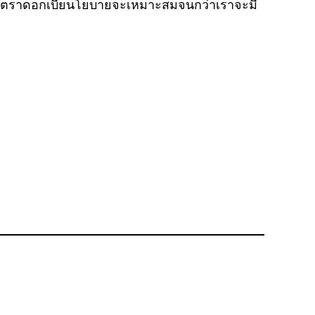
ับลดอัตราดอกเบี้ยนโยบายจะเหมาะสมจนกว่าเราจะมี