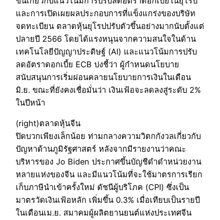
ขึ้นเกี่ยวกับแนวโน้มการปรับลดอัตราดอกเบี้ยในยุโรป
และการเปิดเผยผลประกอบการที่แข็งแกร่งของบริษัท
จดทะเบียน ตลาดหุ้นยุโรปปรับตัวขึ้นอย่างมากนับตั้งแต่
ปลายปี 2566 โดยได้แรงหนุนจากความสนใจในด้าน
เทคโนโลยีปัญญาประดิษฐ์ (AI) และแนวโน้มการปรับ
ลดอัตราดอกเบี้ย ECB บ่งชี้ว่า ผู้กำหนดนโยบาย
สนับสนุนการเริ่มผ่อนคลายนโยบายการเงินในเดือน
มิ.ย. ขณะที่ยังคงเชื่อมั่นว่า เงินเฟ้อจะลดลงสู่ระดับ 2%
ในปีหน้า
(right)ตลาดหุ้นจีน
ปิดบวกเพียงเล็กน้อย ท่ามกลางความวิตกกังวลเกี่ยวกับ
ปัญหาด้านภูมิรัฐศาสตร์ หลังจากมีรายงานว่าคณะ
บริหารของ Jo Biden ประกาศขึ้นบัญชีดำดำหน่วยงาน
หลายแห่งของจีน และมีแนวโน้มที่จะใช้มาตรการเรียก
เก็บภาษีนำเข้าครั้งใหม่ ดัชนีผู้บริโภค (CPI) ซึ่งเป็น
มาตรวัดเงินเฟ้อหลัก เพิ่มขึ้น 0.3% เมื่อเทียบเป็นรายปี
ในเดือนเม.ย. สมาคมผู้ผลิตยานยนต์แห่งประเทศจีน