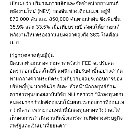
เปิดเผยว่า ปริมาณการผลิตและจัดจำหน่ายยานยนต์
พลังงานใหม่ (NEV) ของจีน ช่วงเดือนเม.ย. อยู่ที่
870,000 คัน และ 850,000 คันตามลำดับ ซึ่งเพิ่มขึ้น
35.9% และ 33.5% เมื่อเทียบรายปี ส่งผลให้ยานยนต์
พลังงานใหม่ครองส่วนแบ่งตลาดสูงถึง 36% ในเดือน
เม.ย.
(right)ตลาดหุ้นญี่ปุ่น
ปิดบวกท่ามกลางความคาดหวังว่า FED จะปรับลด
อัตราดอกเบี้ยลงในปีนี้ แต่นิกเกอิปรับตัวขึ้นอย่างจำกัด
ท่ามกลางความระมัดระวังเกี่ยวกับผลประกอบการของ
บริษัทญี่ปุ่น นายชินโก อิเดะ หัวหน้านักกลยุทธ์ด้าน
ตราสารทุนของสถาบันวิจัย NLI กล่าวว่า “นักลงทุนตอบ
สนองมากกว่าปกติต่อแนวโน้มผลประกอบการที่อ่อนแอ
กว่าที่คาด เพราะก่อนหน้านี้นักลงทุนคาดหวังว่าจะได้
เห็นผลการดำเนินงานที่แข็งแกร่งตามทิศทางเศรษฐกิจ
สหรัฐและเงินเยนที่อ่อนค่า”