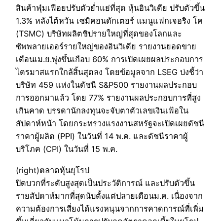
สินค้าฟุ่มเฟือยปรับตัวย่ำแย่ที่สุด หุ้นอินวิเดีย ปรับตัวขึ้น
1.3% หลังไต้หวัน เซมิคอนดักเตอร์ แมนูแฟกเจอริง โค
(TSMC) บริษัทผลิตชิปรายใหญ่ที่สุดของโลกและ
ซัพพลายเออร์รายใหญ่ของอินวิเดีย รายงานยอดขาย
เดือนเม.ย.พุ่งขึ้นเกือบ 60% การเปิดเผยผลประกอบการ
ไตรมาสแรกใกล้สิ้นสุดลง โดยข้อมูลจาก LSEG บ่งชี้ว่า
บริษัท 459 แห่งในดัชนี S&P500 รายงานผลประกอบ
การออกมาแล้ว โดย 77% รายงานผลประกอบการที่สูง
เกินคาด บรรดานักลงทุนจะจับตาตัวเลขเงินเฟ้อใน
สัปดาห์หน้า โดยกระทรวงแรงงานสหรัฐจะเปิดเผยดัชนี
ราคาผู้ผลิต (PPI) ในวันที่ 14 พ.ค. และดัชนีราคาผู้
บริโภค (CPI) ในวันที่ 15 พ.ค.
(right)ตลาดหุ้นยุโรป
ปิดบวกที่ระดับสูงสุดเป็นประวัติการณ์ และปรับตัวขึ้น
รายสัปดาห์มากที่สุดนับตั้งแต่ปลายเดือนม.ค. เนื่องจาก
ความต้องการเสี่ยงได้แรงหนุนจากการคาดการณ์ที่เพิ่ม