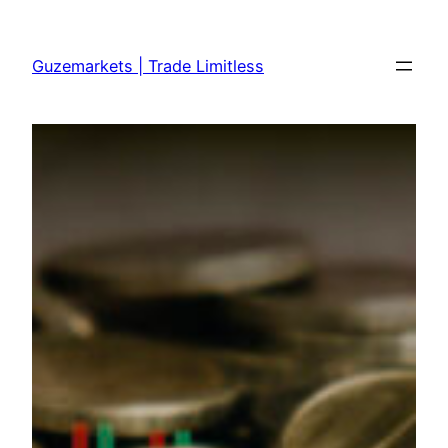
Skip
to
Guzemarkets | Trade Limitless
content