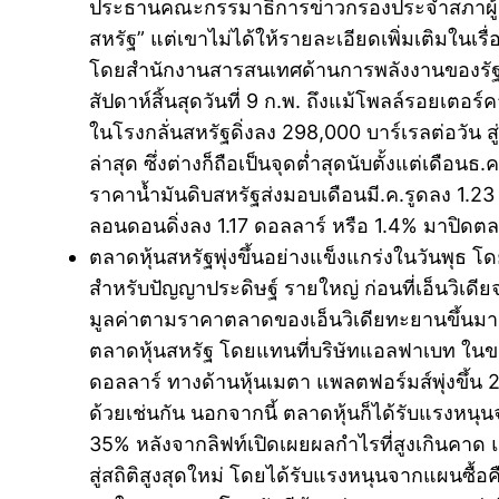
ประธานคณะกรรมาธิการข่าวกรองประจำสภาผู้แท
สหรัฐ” แต่เขาไม่ได้ให้รายละเอียดเพิ่มเติมในเรื
โดยสำนักงานสารสนเทศด้านการพลังงานของรัฐบาลส
สัปดาห์สิ้นสุดวันที่ 9 ก.พ. ถึงแม้โพลล์รอยเตอร
ในโรงกลั่นสหรัฐดิ่งลง 298,000 บาร์เรลต่อวัน ส
ล่าสุด ซึ่งต่างก็ถือเป็นจุดต่ำสุดนับตั้งแต่เดื
ราคาน้ำมันดิบสหรัฐส่งมอบเดือนมี.ค.รูดลง 1.23
ลอนดอนดิ่งลง 1.17 ดอลลาร์ หรือ 1.4% มาปิดตล
ตลาดหุ้นสหรัฐพุ่งขึ้นอย่างแข็งแกร่งในวันพุธ โด
สำหรับปัญญาประดิษฐ์ รายใหญ่ ก่อนที่เอ็นวิเดี
มูลค่าตามราคาตลาดของเอ็นวิเดียทะยานขึ้นมาอยู่
ตลาดหุ้นสหรัฐ โดยแทนที่บริษัทแอลฟาเบท ในขณะ
ดอลลาร์ ทางด้านหุ้นเมตา แพลตฟอร์มส์พุ่งขึ้น 2
ด้วยเช่นกัน นอกจากนี้ ตลาดหุ้นก็ได้รับแรงหนุนจาก
35% หลังจากลิฟท์เปิดเผยผลกำไรที่สูงเกินคาด แ
สู่สถิติสูงสุดใหม่ โดยได้รับแรงหนุนจากแผนซื้อคื