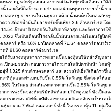
นราษฎรสหรัฐออกแถลงการณ์ในวันพุธเพื่อเตือนว่า “มีภั
่องนี้ และสิ่งนี้ก็สร้างความกังวลต่อนักลงทุนบางราย ทั้งนี
หรัฐ รายงานในวันพุธว่า สต็อกน้ำมันดิบในคลังสหรัฐพุ่งข
์คาดว่า สต็อกน้ำมันดิบอาจปรับขึ้นเพียง 2.6 ล้านบาร์เรล โด
ู่ 14.54 ล้านบาร์เรลต่อวันในสัปดาห์ล่าสุด และอัตราการใช้
อนธ.ค. 2022 ซึ่งเป็นเดือนที่โรงกลั่นน้ำมันหลายแห่งในสหรั
 ดอลลาร์ หรือ 1.6% มาปิดตลาดที่ 76.64 ดอลลาร์ต่อบาร์เ
าดที่ 81.60 ดอลลาร์ต่อบาร์เรล
ยได้รับแรงหนุนจากการทะยานขึ้นของหุ้นบริษัทสำคัญหลายแห่ง ซ
ยจะเปิดเผยผลประกอบการรายไตรมาสในสัปดาห์หน้า โดยหุ้นเอ
ที่ 1.825 ล้านล้านดอลลาร์ และส่งผลให้เอ็นวิเดียก้าวขึ้น
ที่หุ้นแอลฟาเบทปรับขึ้น 0.55% ในวันพุธ ซึ่งส่งผลให้แอ
.86% ในวันพุธ ส่วนหุ้นเทสลาทะยานขึ้น 2.55% ในวันพุธ และ
การพุ่งขึ้นของหุ้นบริษัทลิฟท์และบริษัทอูเบอร์ ซึ่งเป็นสองบ
ละประกาศว่าลิฟท์จะมีตัวเลขกระแสเงินสดอิสระเป็นบวกได้เป็
นหุ้นขนาด 7 พันล้านดอลลาร์ ทั้งนี้ ในบรรดาหุ้น 11 กลุ่มใหญ