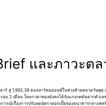
rief และภาวะตลา
าร์ สู่ 1,992.39 ดอลลาร์ต่อออนซ์ในช่วงท้ายตลาดวันพุธ 
ุดต่ำสุดรอบ 2 เดือน โดยราคาทองยังคงได้รับแรงกดดันจากตัวเ
การณ์เรื่องการปรับลดอัตราดอกเบี้ยของธนาคารกลางสหรัฐ อ