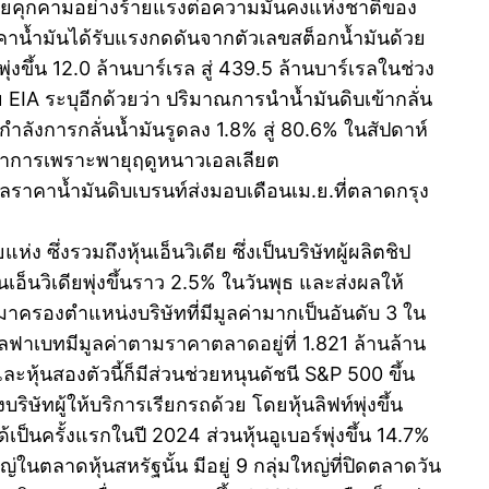
ยคุกคามอย่างร้ายแรงต่อความมั่นคงแห่งชาติของ
้ ราคาน้ำมันได้รับแรงกดดันจากตัวเลขสต็อกน้ำมันด้วย
ึ้น 12.0 ล้านบาร์เรล สู่ 439.5 ล้านบาร์เรลในช่วง
ย EIA ระบุอีกด้วยว่า ปริมาณการนำน้ำมันดิบเข้ากลั่น
กำลังการกลั่นน้ำมันรูดลง 1.8% สู่ 80.6% ในสัปดาห์
ฐปิดทำการเพราะพายุฤดูหนาวเอลเลียต
รลราคาน้ำมันดิบเบรนท์ส่งมอบเดือนเม.ย.ที่ตลาดกรุง
ึ่งรวมถึงหุ้นเอ็นวิเดีย ซึ่งเป็นบริษัทผู้ผลิตชิป
็นวิเดียพุ่งขึ้นราว 2.5% ในวันพุธ และส่งผลให้
มาครองตำแหน่งบริษัทที่มีมูลค่ามากเป็นอันดับ 3 ใน
ลฟาเบทมีมูลค่าตามราคาตลาดอยู่ที่ 1.821 ล้านล้าน
หุ้นสองตัวนี้ก็มีส่วนช่วยหนุนดัชนี S&P 500 ขึ้น
ริษัทผู้ให้บริการเรียกรถด้วย โดยหุ้นลิฟท์พุ่งขึ้น
นครั้งแรกในปี 2024 ส่วนหุ้นอูเบอร์พุ่งขึ้น 14.7%
่ในตลาดหุ้นสหรัฐนั้น มีอยู่ 9 กลุ่มใหญ่ที่ปิดตลาดวัน