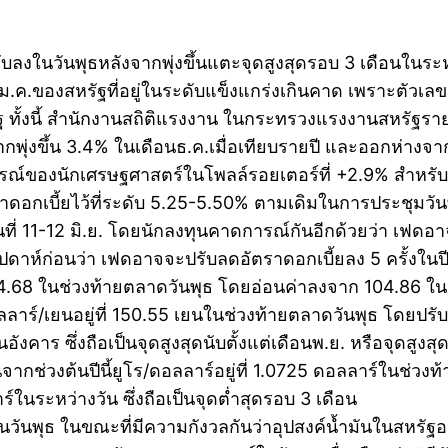
ับลงในวันพุธหลังจากพุ่งขึ้นแตะจุดสูงสุดรอบ 3 เดือนในระหว
ม.ค.ของสหรัฐที่อยู่ในระดับแข็งแกร่งเกินคาด เพราะตัวเล
ั้งนี้ สำนักงานสถิติแรงงาน ในกระทรวงแรงงานสหรัฐรายง
กพุ่งขึ้น 3.4% ในเดือนธ.ค.เมื่อเทียบรายปี และออกห่างจากจ
การณ์ของนักเศรษฐศาสตร์ในโพลล์รอยเตอร์ที่ +2.9% สำหร
อกเบี้ยไว้ที่ระดับ 5.25-5.50% ตามเดิมในการประชุมวันที่
่ 11-12 มิ.ย. โดยนักลงทุนคาดการณ์กันอีกด้วยว่า เฟดอาจจ
ปดาห์ก่อนว่า เฟดอาจจะปรับลดอัตราดอกเบี้ยลง 5 ครั้งในปีน
ี่ 104.68 ในช่วงท้ายตลาดวันพุธ โดยอ่อนค่าลงจาก 104.86 
ดอลลาร์/เยนอยู่ที่ 150.55 เยนในช่วงท้ายตลาดวันพุธ โดยปร
งคาร ซึ่งถือเป็นจุดสูงสุดนับตั้งแต่เดือนพ.ย. หรือจุดสูงส
จากช่วงต้นปีนี้ยูโร/ดอลลาร์อยู่ที่ 1.0725 ดอลลาร์ในช่วง
ในระหว่างวัน ซึ่งถือเป็นจุดต่ำสุดรอบ 3 เดือน
นวันพุธ ในขณะที่มีความกังวลกันว่าอุปสงค์น้ำมันในสหร