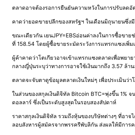
ตลาดอาจต้องรอการยืนยันความหวังในการปรับลดอัตรา
คาดว่ายอดขายปลีกของสหรัฐฯ ในเดือนมิถุนายนซึ่งมี
ขณะเดียวกัน เยนJPY=EBSอ่อนค่าลงในการซื้อขายช่วงเช
ที่ 158.54 โดยผู้ซื้อขายระมัดระวังการแทรกแซงเพิ่ม
ผู้ค้าคาดว่าโตเกียวอาจเข้าแทรกแซงตลาดเพื่อพยายา
กลางญี่ปุ่นระบุว่าทางการอาจใช้เงินมากถึง 3.57 ล้านล
ตลาดจะจับตาดูข้อมูลตลาดเงินใหม่ๆ เพื่อประเมินว่า
ในส่วนของสกุลเงินดิจิทัล Bitcoin BTC=พุ่งขึ้น 1% จ
ดอลลาร์ ซึ่งเป็นระดับสูงสุดในรอบสองสัปดาห์
ราคาสกุลเงินดิจิทัล รวมถึงหุ้นของบริษัทต่างๆ ที่อ
ลอบสังหารผู้สมัครจากพรรครีพับลิกัน ส่งผลให้มีกา