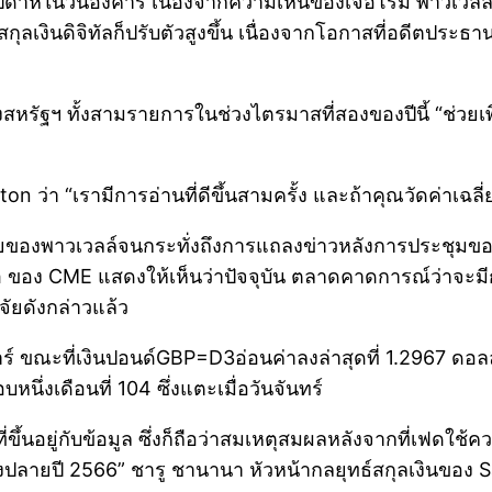
 สัปดาห์ในวันอังคาร เนื่องจากความเห็นของเจอโรม พาวเว
เงินดิจิทัลก็ปรับตัวสูงขึ้น เนื่องจากโอกาสที่อดีตประธาน
องสหรัฐฯ ทั้งสามรายการในช่วงไตรมาสที่สองของปีนี้ “ช่วยเพิ
า “เรามีการอ่านที่ดีขึ้นสามครั้ง และถ้าคุณวัดค่าเฉลี่ยแล้ว
ท้ายของพาวเวลล์จนกระทั่งถึงการแถลงข่าวหลังการประชุมข
 ของ CME แสดงให้เห็นว่าปัจจุบัน ตลาดคาดการณ์ว่าจะมีก
ัยดังกล่าวแล้ว
์ ขณะที่เงินปอนด์GBP=D3อ่อนค่าลงล่าสุดที่ 1.2967 ดอลลา
บหนึ่งเดือนที่ 104 ซึ่งแตะเมื่อวันจันทร์
้นอยู่กับข้อมูล ซึ่งก็ถือว่าสมเหตุสมผลหลังจากที่เฟดใช้คว
วงปลายปี 2566” ชารู ชานานา หัวหน้ากลยุทธ์สกุลเงินของ 