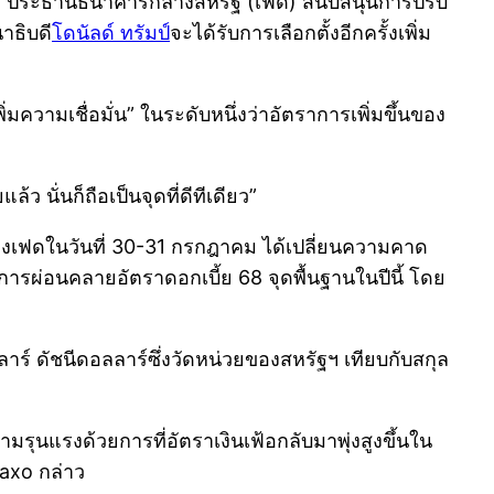
ลล์ ประธานธนาคารกลางสหรัฐ (เฟด) สนับสนุนการปรับ
าธิบดี
โดนัลด์ ทรัมป์
จะได้รับการเลือกตั้งอีกครั้งเพิ่ม
่มความเชื่อมั่น” ในระดับหนึ่งว่าอัตราการเพิ่มขึ้นของ
 นั่นก็ถือเป็นจุดที่ดีทีเดียว”
องเฟดในวันที่ 30-31 กรกฎาคม ได้เปลี่ยนความคาด
ารผ่อนคลายอัตราดอกเบี้ย 68 จุดพื้นฐานในปีนี้ โดย
ร์ ดัชนีดอลลาร์ซึ่งวัดหน่วยของสหรัฐฯ เทียบกับสกุล
ามรุนแรงด้วยการที่อัตราเงินเฟ้อกลับมาพุ่งสูงขึ้นใน
Saxo กล่าว