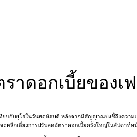
ัตราดอกเบี้ยของเฟ
อเทียบกับยูโรในวันพฤหัสบดี หลังจากมีสัญญาณบ่งชี้ถึงควา
ะหลีกเลี่ยงการปรับลดอัตราดอกเบี้ยครั้งใหญ่ในสัปดาห์หน